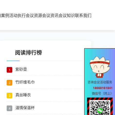
典案例
活动执行
会议资源
会议资讯
会议知识
联系我们
阅读排行榜
紫砂壶
1
竹纤维毛巾
咨询会议活动服务
2
18668161841
微信号（同上）
真丝睡衣
3
温情保温杯
4