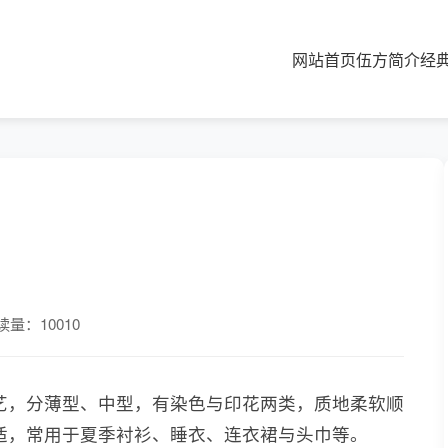
网站首页
伍方简介
经
读量：10010
艺，分薄型、中型，有染色与印花两类，质地柔软顺
适，常用于夏季衬衫、睡衣、连衣裙与头巾等。