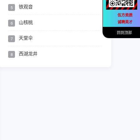
铁观音
5
伍方资质
山核桃
诚聘英才
6
回到顶部
天堂伞
7
西湖龙井
8