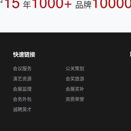
15
1000+
1000
户
年
品牌
快速链接
会议服务
公关策划
演艺资源
会奖旅游
会展监理
会展奖补
会务外包
资质荣誉
诚聘英才