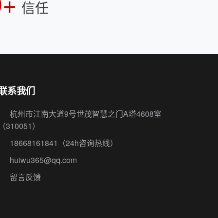
0+
信任
联系我们
杭州市江南大道9号世茂智慧之门A塔4608室
（310051）
18668161841
（24h咨询热线）
huiwu365@qq.com
留言反馈